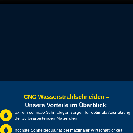
Die Gefahr der Gefüge-Veränderung und des Verzuges ist
ausgeschlossen, weil anders als beim Laser-, Plasma- oder
Brennschneiden keine thermischen Einflüsse stattfinden. Daher
können zum Beispiel enge Führungsnuten oder Profillanglöcher zu
Führungszwecken, ohne notwendige Nacharbeit, sauber
ausgeschnitten werden.
Fast alle Materialien wie beispielsweise Stähle aller Art, Titan,
Aluminium, Messing und Kupfer, aber auch unzählige Kunststoffe,
Keramik und Naturstein oder Drahtglas, selbst Gummi, Schaumstoffe,
Dichtungsmaterialien und Textilien lassen sich via Wasserstrahl
hochexakt und vergleichsweise kostengünstig bearbeiten.
CNC Wasserstrahlschneiden –
Unsere Vorteile im Überblick:
extrem schmale Schnitt­fugen sorgen für optimale Ausnutzung
der zu bearbeitenden Materialien
höchste Schneide­qualität bei maximaler Wirt­schaftlich­keit