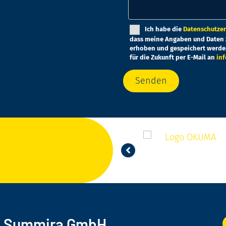
Bitte lasse dieses Feld le
Ich habe die
Datenschutzer
dass meine Angaben und Daten 
erhoben und gespeichert werden.
für die Zukunft per E-Mail an
in
Summira GmbH