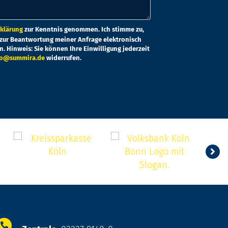
er.
klärung
zur Kenntnis genommen. Ich stimme zu,
zur Beantwortung meiner Anfrage elektronisch
 Hinweis: Sie können Ihre Einwilligung jederzeit
fo@summira.de
widerrufen.