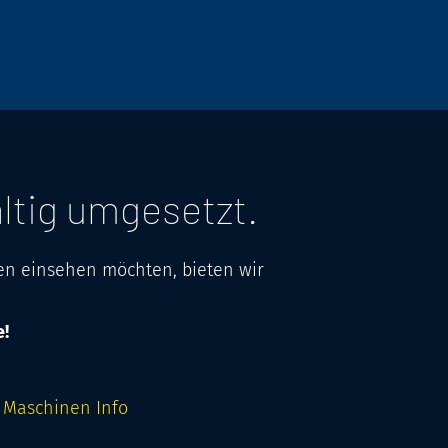
Bewerten
ltig umgesetzt.
gen einsehen möchten, bieten wir
e!
Maschinen Info